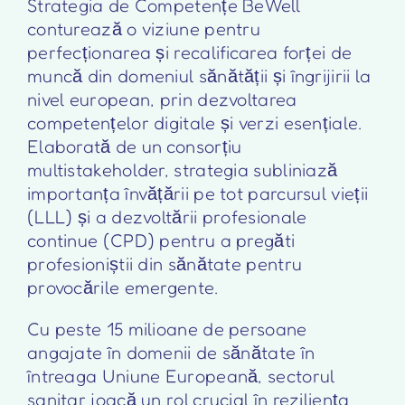
Strategia de Competențe BeWell
conturează o viziune pentru
perfecționarea și recalificarea forței de
muncă din domeniul sănătății și îngrijirii la
nivel european, prin dezvoltarea
competențelor digitale și verzi esențiale.
Elaborată de un consorțiu
multistakeholder, strategia subliniază
importanța învățării pe tot parcursul vieții
(LLL) și a dezvoltării profesionale
continue (CPD) pentru a pregăti
profesioniștii din sănătate pentru
provocările emergente.
Cu peste 15 milioane de persoane
angajate în domenii de sănătate în
întreaga Uniune Europeană, sectorul
sanitar joacă un rol crucial în reziliența