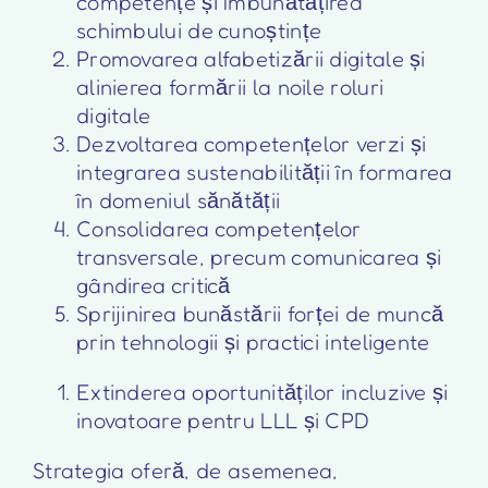
competențe și îmbunătățirea
schimbului de cunoștințe
Promovarea alfabetizării digitale și
alinierea formării la noile roluri
digitale
Dezvoltarea competențelor verzi și
integrarea sustenabilității în formarea
în domeniul sănătății
Consolidarea competențelor
transversale, precum comunicarea și
gândirea critică
Sprijinirea bunăstării forței de muncă
prin tehnologii și practici inteligente
Extinderea oportunităților incluzive și
inovatoare pentru LLL și CPD
Strategia oferă, de asemenea,