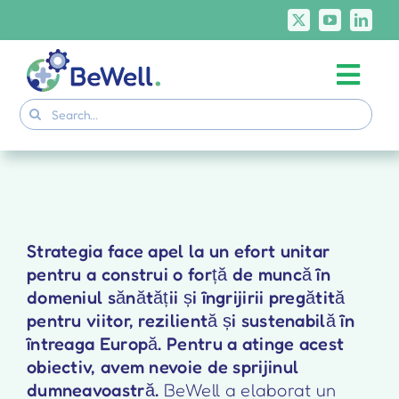
Skip
to
content
Togg
Project
Search
Navi
for:
Skills Deliverables
Communication
BeWell Courses
Strategia face apel la un efort unitar
pentru a construi o forță de muncă în
domeniul sănătății și îngrijirii pregătită
pentru viitor, rezilientă și sustenabilă în
întreaga Europă. Pentru a atinge acest
obiectiv, avem nevoie de sprijinul
dumneavoastră.
BeWell a elaborat un