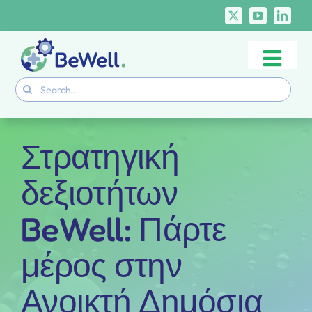
Skip
to
content
Togg
Project
Search
Navi
for:
Skills Deliverables
Communication
Στρατηγική
BeWell Courses
δεξιοτήτων
BeWell: Πάρτε
μέρος στην
Ανοικτή Δημόσια