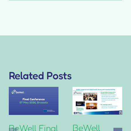
Related Posts
BeWell
BeWell Final