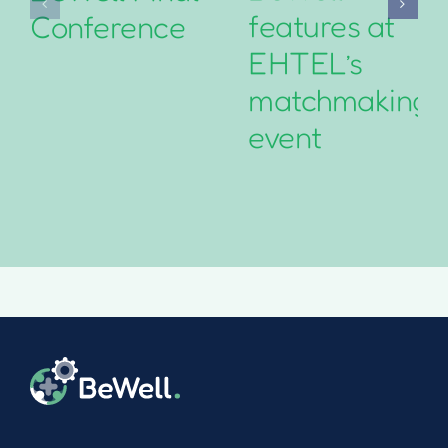
features at
Conference
EHTEL’s
matchmaking
event